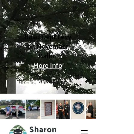
Road Dept Levy
on November
Ballot
More Info